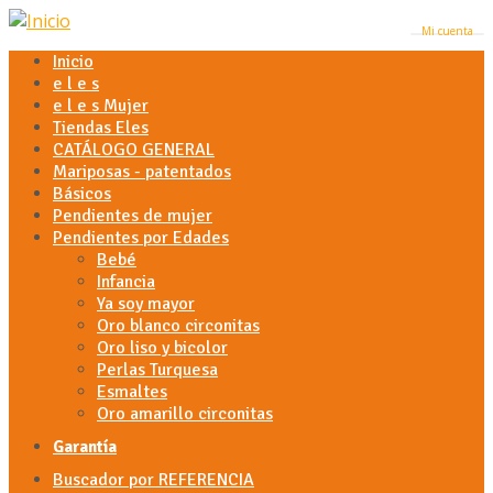
Mi cuenta
Inicio
e l e s
e l e s Mujer
Tiendas Eles
CATÁLOGO GENERAL
Mariposas - patentados
Básicos
Pendientes de mujer
Pendientes por Edades
Bebé
Infancia
Ya soy mayor
Oro blanco circonitas
Oro liso y bicolor
Perlas Turquesa
Esmaltes
Oro amarillo circonitas
Garantía
Buscador por REFERENCIA